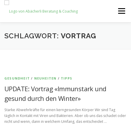
Zum
Inhalt
Menü
springen
HOME
NEWS
NEWSLETTER
SHOP
SCHLAGWORT:
VORTRAG
KONTAKT
GESUNDHEIT
/
NEUHEITEN
/
TIPPS
UPDATE: Vortrag «Immunstark und
gesund durch den Winter»
Starke Abwehrkräfte für einen kerngesunden Körper Wir sind Tag
täglich in Kontakt mit Viren und Bakterien. Aber ob uns das schadet oder
nicht und wenn, dann in welchem Umfang, das entscheidet …