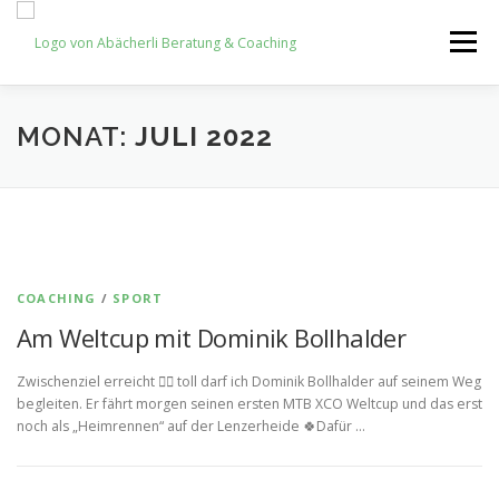
Zum
Inhalt
Menü
springen
HOME
NEWS
NEWSLETTER
SHOP
MONAT:
JULI 2022
KONTAKT
COACHING
/
SPORT
Am Weltcup mit Dominik Bollhalder
Zwischenziel erreicht 👍🏽 toll darf ich Dominik Bollhalder auf seinem Weg
begleiten. Er fährt morgen seinen ersten MTB XCO Weltcup und das erst
noch als „Heimrennen“ auf der Lenzerheide 🍀Dafür …