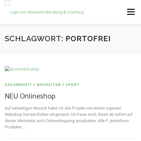
Zum
Inhalt
Menü
springen
HOME
NEWS
NEWSLETTER
SHOP
SCHLAGWORT:
PORTOFREI
KONTAKT
GESUNDHEIT
/
NEUHEITEN
/
SPORT
NEU Onlineshop
Auf vielseitigen Wunsch habe ich das Projekt von einem eigenen
Webshop bereits früher umgesetzt. Ich freue mich, Ihnen ab sofort auf
dieser Webseite auch Onlineshopping anzubieten. Alle P. Jentschura
Produkte …