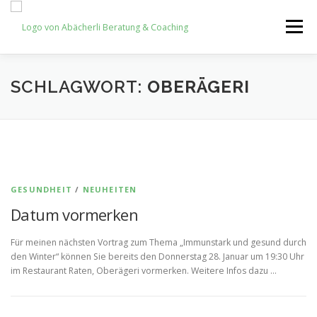
Zum
Inhalt
Menü
springen
HOME
NEWS
NEWSLETTER
SHOP
SCHLAGWORT:
OBERÄGERI
KONTAKT
GESUNDHEIT
/
NEUHEITEN
Datum vormerken
Für meinen nächsten Vortrag zum Thema „Immunstark und gesund durch
den Winter“ können Sie bereits den Donnerstag 28. Januar um 19:30 Uhr
im Restaurant Raten, Oberägeri vormerken. Weitere Infos dazu …