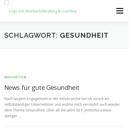
Zum
Inhalt
Menü
springen
HOME
NEWS
NEWSLETTER
SHOP
SCHLAGWORT:
GESUNDHEIT
KONTAKT
NEUHEITEN
News für gute Gesundheit
Nach langem Engagement in der Velobranche bin ich zurück als
selbstständiger Unternehmer und widme mich vermehrt auch wieder
dem Thema Gesundheit. Über all die Jahre ist P. Jentschura mein
stetiger …