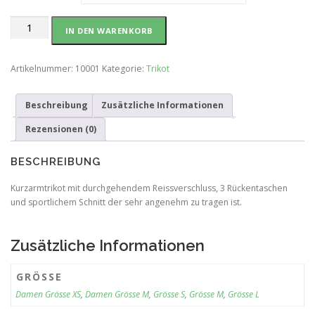
ü
l
n
l
Trikot
g
e
IN DEN WARENKORB
kurzarm
l
r
Menge
i
P
Artikelnummer:
10001
Kategorie:
Trikot
c
r
h
e
e
i
Beschreibung
Zusätzliche Informationen
r
s
P
i
Rezensionen (0)
r
s
e
t
BESCHREIBUNG
i
:
s
C
Kurzarmtrikot mit durchgehendem Reissverschluss, 3 Rückentaschen
w
H
und sportlichem Schnitt der sehr angenehm zu tragen ist.
a
F
r
:
8
Zusätzliche Informationen
C
9
H
.
GRÖSSE
F
0
Damen Grösse XS
,
Damen Grösse M
,
Grösse S
,
Grösse M
,
Grösse L
0
1
.