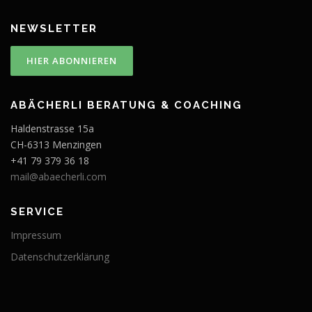
V
0
a
0
NEWSLETTER
r
i
a
n
t
ABÄCHERLI BERATUNG & COACHING
e
n
Haldenstrasse 15a
a
CH-6313 Menzingen
u
+41 79 379 36 18
f
.
mail@abaecherli.com
D
i
SERVICE
e
O
Impressum
p
Datenschutzerklärung
t
i
o
n