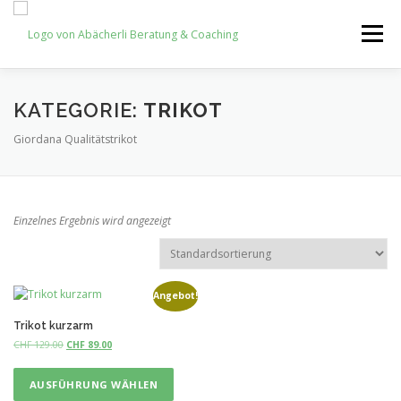
Zum
Inhalt
Menü
springen
HOME
NEWS
NEWSLETTER
SHOP
KATEGORIE:
TRIKOT
Giordana Qualitätstrikot
KONTAKT
Einzelnes Ergebnis wird angezeigt
Angebot!
Trikot kurzarm
U
A
CHF
129.00
CHF
89.00
r
k
D
s
t
i
AUSFÜHRUNG WÄHLEN
p
u